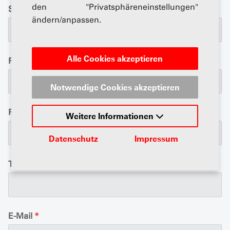
den "Privatsphäreneinstellungen"
Strasse
*
ändern/anpassen.
Alle Cookies akzeptieren
Postfach
Notwendige Cookies akzeptieren
PLZ / Ort
*
Weitere Informationen
Datenschutz
Impressum
Telefon Geschäft
*
E-Mail
*