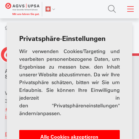
Berufsbildung
Business Academy
Privatsphäre-Einstellungen
Wir verwenden Cookies/Targeting und
vearbeiten personenbezogene Daten, um
Ergebnisse zu messen bzw. den Inhalt
Auto Gewerbe Verband
unserer Website abzustimmen. Da wir Ihre
Schweiz (AGVS)
Privatsphäre schätzen, bitten wir Sie um
Erlaubnis. Sie können Ihre Einwilligung
Wölflistrasse 5
jederzeit in
3006 Bern
den "Privatsphäreneinstellungen"
+41 (0)31 307 15 15
ändern/anpassen.
info
@
agvs-upsa.ch
Business Academy
Alle Cookies akzeptieren