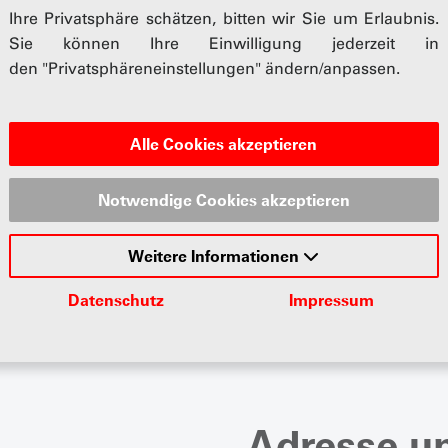
Ihre Privatsphäre schätzen, bitten wir Sie um Erlaubnis.
kplätze zur Verfügung.
Sie können Ihre Einwilligung jederzeit in
den "Privatsphäreneinstellungen" ändern/anpassen.
Alle Cookies akzeptieren
 Wasserkocher bereit.
ine Snacks erhältlich.
in 5 - 10 Min. zu
Notwendige Cookies akzeptieren
Weitere Informationen
Datenschutz
Impressum
eitsschuhe sind
AZ-Mülenen
Adresse u