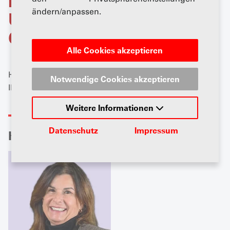
Mitgliedschaft AGVS
ändern/anpassen.
Untersektion Berner
Oberland
Alle Cookies akzeptieren
Hier finden Sie hilfreiche Downloads, bei Fragen steht
Notwendige Cookies akzeptieren
Ihnen Frau Barbara Germann gerne zur Verfügung.
Weitere Informationen
Datenschutz
Impressum
Kontakt