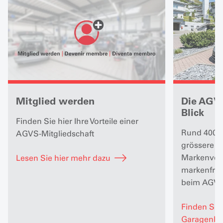
Mitglied werden
Die AGV
Blick
Finden Sie hier Ihre Vorteile einer
Rund 4000 
AGVS-Mitgliedschaft
grössere 
Markenver
Lesen Sie hier mehr dazu
markenfreie
beim AGVS
Finden Sie
Garagenbet