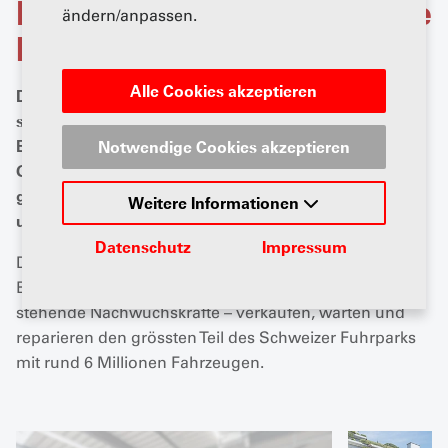
Die Mitgliedschaft und Ihre
ändern/anpassen.
Mitglieder
Alle Cookies akzeptieren
Das Schweizer Autogewerbe ist feingliedrig
strukturiert: 1927 gegründet, ist der AGVS heute der
Branchen- und Berufsverband der Schweizer
Notwendige Cookies akzeptieren
Garagisten, dem rund 4000 kleinere, mittlere und
grössere Unternehmen, Markenvertretungen sowie
Weitere Informationen
unabhängige Betriebe angehören.
Datenschutz
Impressum
Die insgesamt 39'000 Mitarbeitenden in den AGVS-
Betrieben – davon 9000 in der Aus- und Weiterbildung
stehende Nachwuchskräfte – verkaufen, warten und
reparieren den grössten Teil des Schweizer Fuhrparks
mit rund 6 Millionen Fahrzeugen.