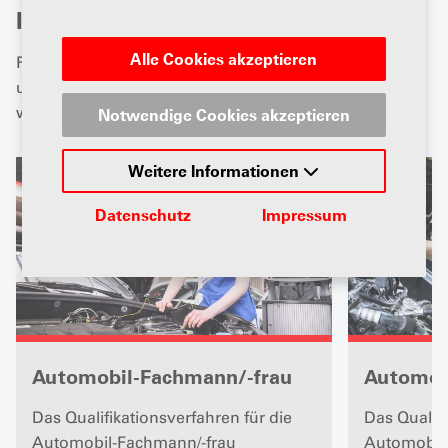
Informationen
Alle Cookies akzeptieren
Finden Sie den Prüfungsplan sowie weitere Hilfreiche
und nützliche Tips und Infos zum QV. Bei Fragen sind
wir gerne für euch da.
Notwendige Cookies akzeptieren
Weitere Informationen
Datenschutz
Impressum
Automobil-Fachmann/-frau
Automobi
Das Qualifikationsverfahren für die
Das Qualifi
Automobil-Fachmann/-frau
Automobil-