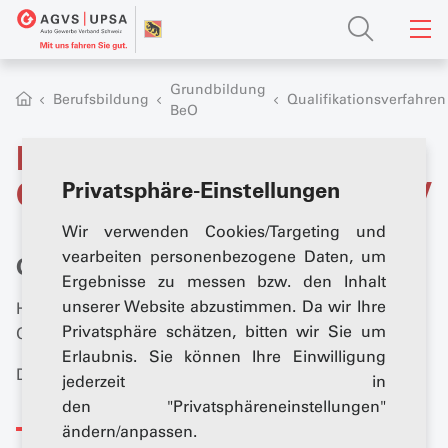
Grundbildung
Berufsbildung
Qualifikationsverfahren
BeO
Das
Qualifikationsverfahren QV
Privatsphäre-Einstellungen
Wir verwenden Cookies/Targeting und
vearbeiten personenbezogene Daten, um
Qualifikationsverfahren
Ergebnisse zu messen bzw. den Inhalt
unserer Website abzustimmen. Da wir Ihre
Hier finden Sie viele wichtige Informationen über das
Privatsphäre schätzen, bitten wir Sie um
Qualifikationsverfahren.
Erlaubnis. Sie können Ihre Einwilligung
Der AGVS Berner Oberland wünscht allen viel Erfolg!
jederzeit in
den "Privatsphäreneinstellungen"
ändern/anpassen.