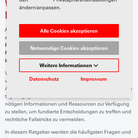
Willkommen zum
ändern/anpassen.
Rechtsratgeber
Als Mitglied des AGVS stehen Sie im Zentrum einer
Alle Cookies akzeptieren
dynamischen Branche, die ständig mit rechtlichen
Fragen und Herausforderungen konfrontiert ist. Unser
Notwendige Cookies akzeptieren
Rechtsratgeber wurde entwickelt, um Ihnen einen
klaren Weg durch das juristische Labyrinth zu bieten.
Weitere Informationen
Von Arbeitsrecht bis hin zu Vertragsangelegenheiten,
Datenschutz
Impressum
von Haftungsfragen bis zu regulatorischen
Anforderungen - wir verstehen die Komplexität, der Sie
täglich gegenüberstehen. Unser Ziel ist es, Ihnen die
nötigen Informationen und Ressourcen zur Verfügung
zu stellen, um fundierte Entscheidungen zu treffen und
rechtliche Fallstricke zu vermeiden.
In diesem Ratgeber werden die häufigsten Fragen und