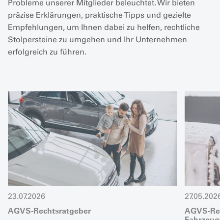
Probleme unserer Mitglieder beleuchtet. Wir bieten
präzise Erklärungen, praktische Tipps und gezielte
Empfehlungen, um Ihnen dabei zu helfen, rechtliche
Stolpersteine zu umgehen und Ihr Unternehmen
erfolgreich zu führen.
23.07.2026
27.05.202
AGVS-Rechtsratgeber
AGVS-Rech
Fahrzeug