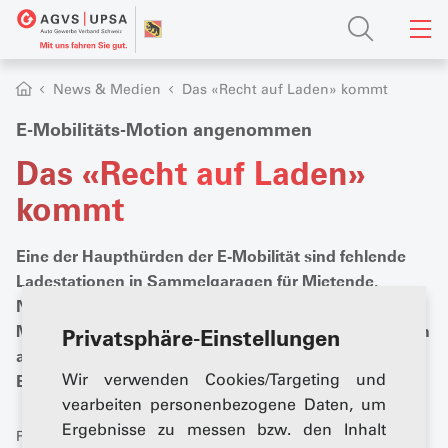
News & Medien
Das «Recht auf Laden» kommt
E-Mobilitäts-Motion angenommen
Das «Recht auf Laden»
kommt
Eine der Haupthürden der E-Mobilität sind fehlende
Ladestationen in Sammelgaragen für Mietende.
Nachdem nach dem National- nun der Ständerat der
Motion Grossen zugestimmt hat, kommt wie bereits in
Privatsphäre-Einstellungen
anderen Ländern bei uns ein «Recht auf Laden». Aber:
Wir verwenden Cookies/Targeting und
Es dauert.
vearbeiten personenbezogene Daten, um
Ergebnisse zu messen bzw. den Inhalt
Publiziert: 12. Juni 2025