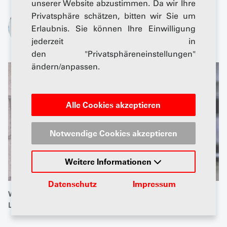
unserer Website abzustimmen. Da wir Ihre
Privatsphäre schätzen, bitten wir Sie um
Von
Erlaubnis. Sie können Ihre Einwilligung
Timothy Pfannkuchen
jederzeit in
den "Privatsphäreneinstellungen"
ändern/anpassen.
Alle Cookies akzeptieren
Notwendige Cookies akzeptieren
Weitere Informationen
Datenschutz
Impressum
Wallbox für Mietende: Die Schweiz wird ein «Recht auf
Laden» für Elektroautos einführen. Foto: iStock