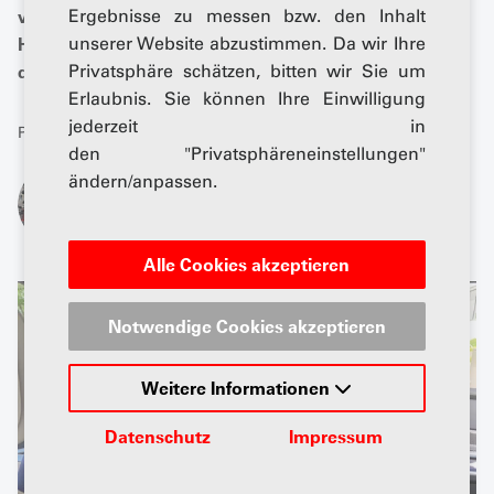
verleihen. Diese weisen noch einige technologische
Ergebnisse zu messen bzw. den Inhalt
Hürden auf, bis ein grossflächiger Serieneinsatz
unserer Website abzustimmen. Da wir Ihre
denkbar ist.
Privatsphäre schätzen, bitten wir Sie um
Erlaubnis. Sie können Ihre Einwilligung
jederzeit in
Publiziert: 28. August 2025
den "Privatsphäreneinstellungen"
ändern/anpassen.
Von
Andreas Senger
Alle Cookies akzeptieren
Notwendige Cookies akzeptieren
Weitere Informationen
Datenschutz
Impressum