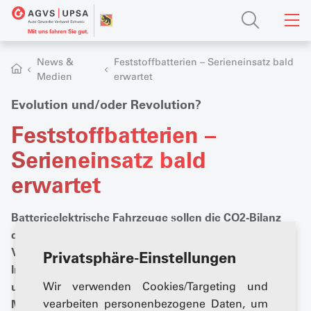
News &
Feststoffbatterien – Serieneinsatz bald
Medien
erwartet
Evolution und/oder Revolution?
Feststoffbatterien –
Serieneinsatz bald
erwartet
Batterieelektrische Fahrzeuge sollen die CO2-Bilanz
des Strassenverkehrs verbessern. Aktuell liegen die ­
Verkaufszahlen hinter den Erwartungen der
Privatsphäre-Einstellungen
Importeure zurück. Eine deutlich höhere Reichweite
und drastisch schnellere Ladezeiten könnten der E-
Wir verwenden Cookies/Targeting und
Mobilität neuen Schwung mit Feststoffbatterien
vearbeiten personenbezogene Daten, um