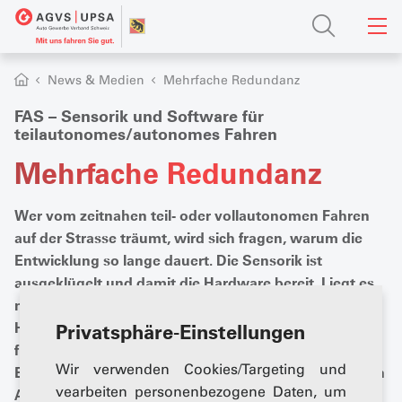
News & Medien
Mehrfache Redundanz
FAS – Sensorik und Software für
teilautonomes/autonomes Fahren
Mehrfache Redundanz
Wer vom zeitnahen teil- oder vollautonomen Fahren
auf der Strasse träumt, wird sich fragen, warum die
Entwicklung so lange dauert. Die Sensorik ist
ausgeklügelt und damit die Hardware bereit. Liegt es
nur an der Software oder gibt es regulatorische
Hürden, um das Roboterfahren auch in Europa
Privatsphäre-Einstellungen
flächendeckend einzuführen? Wir bieten eine
Wir verwenden Cookies/Targeting und
Einordnung des Standes der Technik und wagen einen
vearbeiten personenbezogene Daten, um
Ausblick.