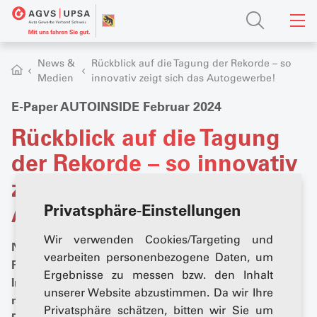
News &
Rückblick auf die Tagung der Rekorde – so
Medien
innovativ zeigt sich das Autogewerbe!
E-Paper AUTOINSIDE Februar 2024
Rückblick auf die Tagung
der Rekorde – so innovativ
zeigt sich das
Autogewerbe!
Privatsphäre-Einstellungen
Wir verwenden Cookies/Targeting und
Noch nie nahmen so viele Gäste an der grössten
vearbeiten personenbezogene Daten, um
Fachtagung des Schweizer Autogewerbes teil.
Ergebnisse zu messen bzw. den Inhalt
Insgesamt 900 Besuchende strömten am 16. Januar
unserer Website abzustimmen. Da wir Ihre
nach Bern. Das gesamte Programm mit allen
Privatsphäre schätzen, bitten wir Sie um